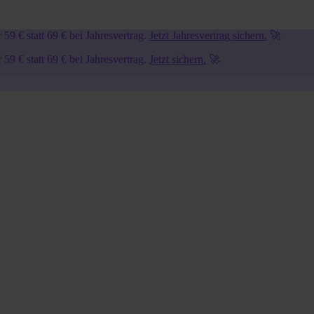
9 € statt 69 € bei Jahresvertrag.
Jetzt Jahresvertrag sichern.
🚀
9 € statt 69 € bei Jahresvertrag.
Jetzt sichern.
🚀