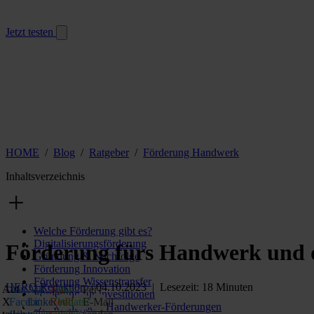
Jetzt testen
HOME
/
Blog
/
Ratgeber
/
Förderung Handwerk
Inhaltsverzeichnis
Welche Förderung gibt es?
Digitalisierungsförderung
Förderung fürs Handwerk und d
Gründung & Nachfolge
Förderung Innovation
Förderung Wissenstransfer
HERO Redaktion
| 04.10.2023 | Lesezeit: 18 Minuten
Auf
Auf
Auf
Auf
Per
Per
Förderung für Investitionen
X
Facebook
LinkedIn
Reddit
WhatsApp
E‑Mail
Die wichtigsten Handwerker-Förderungen