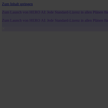
Zum Inhalt springen
Zum Launch von HERO AI: Jede Standard-Lizenz in allen Plänen für 5
Zum Launch von HERO AI: Jede Standard-Lizenz in allen Plänen für 5