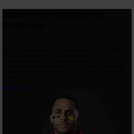
Handwerkersoftware für
Elektriker
Mehr Power
für deine Produktivität
HERO ist die leistungsstarke Handwerkersoftware für Elektriker
und Elektro-Betriebe. Mit Funktionen wie dem
Rechnungsprogramm, der Auftragsverwaltung und dem
Dokumentenmanagement erleichtert HERO deinen Arbeitsalltag.
Dank Cloud-Lösung und mobiler App sowohl im Büro als auch
unterwegs.
Jetzt testen