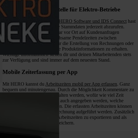
IDS Connect: Schnittstelle für Elektro-Betriebe
Durch die Kombination von
HERO Software und IDS Connect
hast
du die Möglichkeit, sämtliche Stammdaten jederzeit abzurufen.
Dadurch kannst du unmittelbar vor Ort auf Kundenanfragen
reagieren. Du ersparst dir mühsame Pendelzeiten zwischen
Einsatzort und Büro, sei es für die Erstellung von Rechnungen oder
Angeboten, oder um konkrete Produktinformationen zu erhalten.
Wichtige Informationen stehen dir und deinen Mitarbeitenden stets
zur Verfügung und sind immer auf dem neuesten Stand.
Mobile Zeiterfassung per App
Mit HERO kannst du
Arbeitszeiten mobil per App erfassen
. Ganz
bequem und minutengenau. Durch die Möglichkeit Kommentare zu
ergänzen, kann exakt festgehalten werden, wofür wie viel Zeit
benötigt wurde. Zudem kann auch angegeben werden, welche
Materialien verarbeitet wurden. Die erfassten Arbeitszeiten können
im Anschluss auch auf der Rechnung aufgeführt werden. Zusätzlich
besteht die Möglichkeit, die Arbeitszeiten zu exportieren und als
Excel- oder CSV-Datei zu speichern.