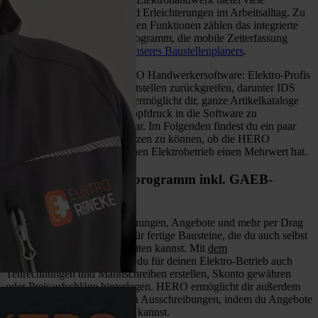
praktische Anwendungen und Erleichterungen im Arbeitsalltag. Zu
den besonders häufig genutzten Funktionen zählen das integrierte
Angebots- und Rechnungsprogramm, die mobile Zeiterfassung
sowie die
digitale Plantafel unseres Baustellenplaners
.
Ein weiterer Vorteil der HERO Handwerkersoftware: Elektro-Profis
können auf zahlreiche Schnittstellen zurückgreifen, darunter IDS
Connect. Diese Schnittstelle ermöglicht dir, ganze Artikelkataloge
deines Großhändlers auf Knopfdruck in die Software zu
importieren, etwa von Sonepar. Im Folgenden findest du ein paar
Beispiele, um besser einschätzen zu können, ob die HERO
Handwerkersoftware für deinen Elektrobetrieb einen Mehrwert hat.
Elektriker Rechnungsprogramm inkl. GAEB-
Standard
Mit HERO erstellst du Rechnungen, Angebote und mehr per Drag
& Drop. Genutzt werden dafür fertige Bausteine, die du auch selbst
erstellen und jederzeit bearbeiten kannst. Mit
dem
l
Rechnungsprogramm
kannst du für deinen Elektro-Betrieb auch
Teilrechnungen und Mahnschreiben erstellen, Skonto gewähren
oder Preisaufschläge hinterlegen. HERO ermöglicht dir außerdem
die Teilnahme an öffentlichen Ausschreibungen, indem du Angebote
im GAEB-Standard erstellen kannst.