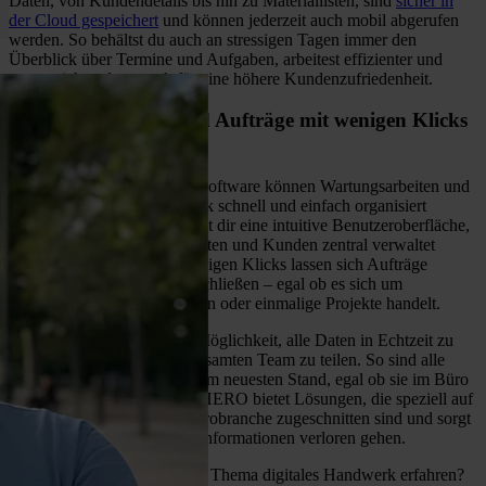
Daten, von Kundendetails bis hin zu Materiallisten, sind
sicher in
der Cloud gespeichert
und können jederzeit auch mobil abgerufen
werden. So behältst du auch an stressigen Tagen immer den
Überblick über Termine und Aufgaben, arbeitest effizienter und
sorgst nicht zuletzt auch für eine höhere Kundenzufriedenheit.
Wartungsarbeiten und Aufträge mit wenigen Klicks
verwalten
Mit der HERO Handwerkersoftware können Wartungsarbeiten und
Aufträge im Elektrohandwerk schnell und einfach organisiert
werden. Das Programm bietet dir eine intuitive Benutzeroberfläche,
über die alle Daten zu Projekten und Kunden zentral verwaltet
werden können. Mit nur wenigen Klicks lassen sich Aufträge
erstellen, bearbeiten und abschließen – egal ob es sich um
regelmäßige Wartungsarbeiten oder einmalige Projekte handelt.
Besonders praktisch ist die Möglichkeit, alle Daten in Echtzeit zu
aktualisieren und mit dem gesamten Team zu teilen. So sind alle
Mitarbeitenden immer auf dem neuesten Stand, egal ob sie im Büro
oder auf der Baustelle sind. HERO bietet Lösungen, die speziell auf
die Anforderungen der Elektrobranche zugeschnitten sind und sorgt
dafür, dass keine wichtigen Informationen verloren gehen.
Du möchtest noch mehr zum Thema digitales Handwerk erfahren?