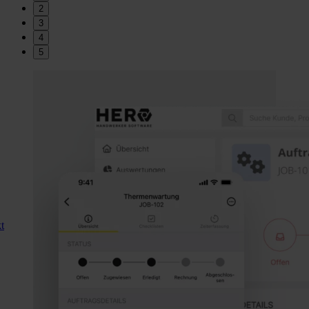
2
3
4
5
t