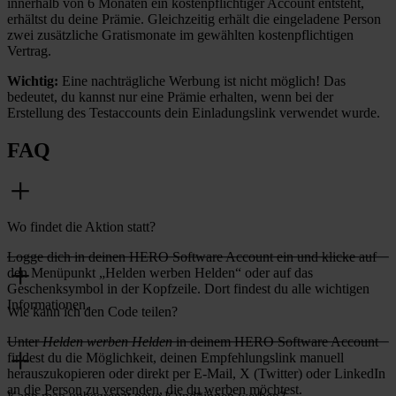
innerhalb von 6 Monaten ein kostenpflichtiger Account entsteht,
erhältst du deine Prämie. Gleichzeitig erhält die eingeladene Person
zwei zusätzliche Gratismonate im gewählten kostenpflichtigen
Vertrag.
Wichtig:
Eine nachträgliche Werbung ist nicht möglich! Das
bedeutet, du kannst nur eine Prämie erhalten, wenn bei der
Erstellung des Testaccounts dein Einladungslink verwendet wurde.
FAQ
Wo findet die Aktion statt?
Logge dich in deinen HERO Software Account ein und klicke auf
den Menüpunkt „Helden werben Helden“ oder auf das
Geschenksymbol in der Kopfzeile. Dort findest du alle wichtigen
Informationen.
Wie kann ich den Code teilen?
Unter
Helden werben Helden
in deinem HERO Software Account
findest du die Möglichkeit, deinen Empfehlungslink manuell
herauszukopieren oder direkt per E-Mail, X (Twitter) oder LinkedIn
an die Person zu versenden, die du werben möchtest.