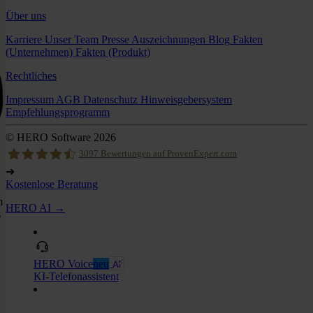
Über uns
Karriere
Unser Team
Presse
Auszeichnungen
Blog
Fakten
(Unternehmen)
Fakten (Produkt)
Rechtliches
Impressum
AGB
Datenschutz
Hinweisgebersystem
Empfehlungsprogramm
© HERO Software 2026
3097
Bewertungen auf ProvenExpert.com
➔
Kostenlose Beratung
Hero Software
m
HERO AI →
s
HERO Voice
neu
KI-Telefonassistent