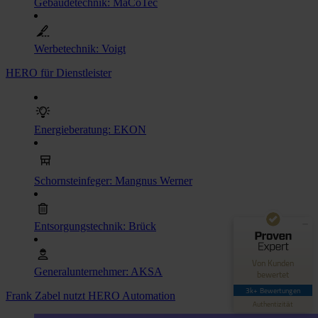
Gebäudetechnik: MaCoTec
Werbetechnik: Voigt
HERO für Dienstleister
Energieberatung: EKON
Kundenbewertungen und Erfahrungen zu
Hero Software
GUT
89%
Schornsteinfeger: Mangnus Werner
Empfehlungen auf
ProvenExpert.com
4,42 / 5,00
Entsorgungstechnik: Brück
62
3.035
Bewertungen auf
Bewertungen von 4
Von Kunden
ProvenExpert.com
anderen Quellen
Generalunternehmer: AKSA
bewertet
3k+ Bewertungen
Frank Zabel nutzt HERO Automation
Blick aufs ProvenExpert-Profil werfen
Authentizität