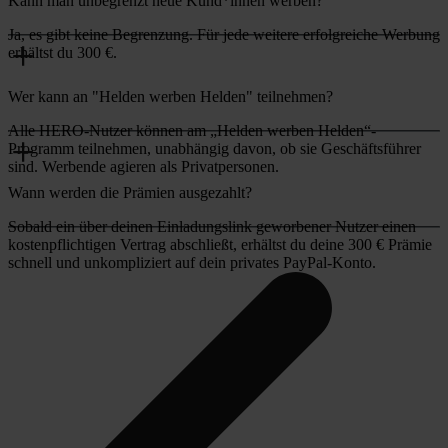
Kann man unbegrenzt neue Kund*innen werben?
Ja, es gibt keine Begrenzung. Für jede weitere erfolgreiche Werbung
erhältst du 300 €.
Wer kann an "Helden werben Helden" teilnehmen?
Alle HERO-Nutzer können am „Helden werben Helden“-
Programm teilnehmen, unabhängig davon, ob sie Geschäftsführer
sind. Werbende agieren als Privatpersonen.
Wann werden die Prämien ausgezahlt?
Sobald ein über deinen Einladungslink geworbener Nutzer einen
kostenpflichtigen Vertrag abschließt, erhältst du deine 300 € Prämie
schnell und unkompliziert auf dein privates PayPal-Konto.