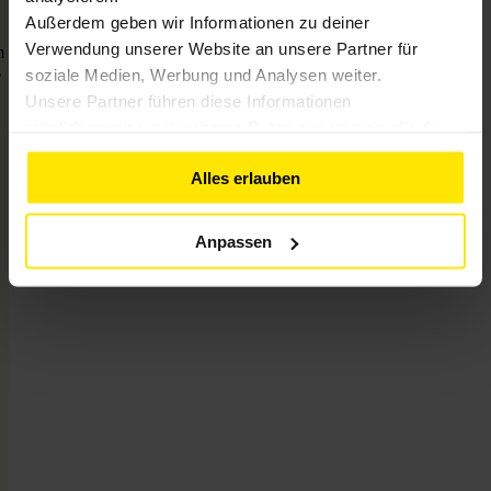
Außerdem geben wir Informationen zu deiner
Verwendung unserer Website an unsere Partner für
m
s
soziale Medien, Werbung und Analysen weiter.
Unsere Partner führen diese Informationen
möglicherweise mit weiteren Daten zusammen, die du
ihnen bereitgestellt hast oder die sie im Rahmen deiner
Alles erlauben
Nutzung der Dienste gesammelt haben. Weitere
Informationen findest du in unserer
Datenschutzerklärung
Anpassen