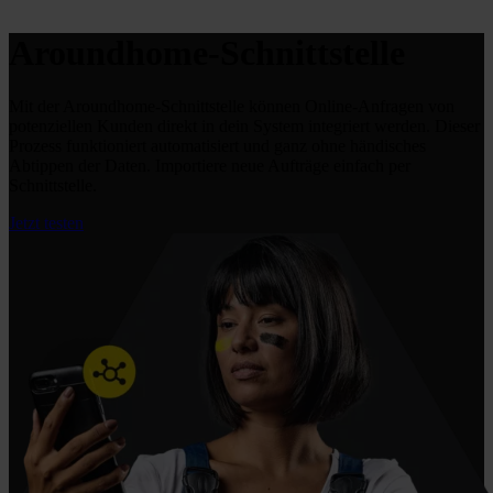
Aroundhome-Schnittstelle
Mit der Aroundhome-Schnittstelle können Online-Anfragen von
potenziellen Kunden direkt in dein System integriert werden. Dieser
Prozess funktioniert automatisiert und ganz ohne händisches
Abtippen der Daten. Importiere neue Aufträge einfach per
Schnittstelle.
Jetzt testen