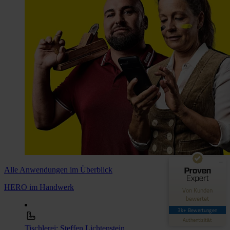
Kundenbewertungen und Erfahrungen zu
Hero Software
GUT
89%
Empfehlungen auf
ProvenExpert.com
4,42 / 5,00
62
3.030
Alle Anwendungen im Überblick
Bewertungen auf
Bewertungen von 4
HERO im Handwerk
Von Kunden
ProvenExpert.com
anderen Quellen
bewertet
3k+ Bewertungen
Blick aufs ProvenExpert-Profil werfen
Authentizität
Tischlerei: Steffen Lichtenstein