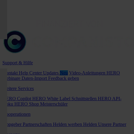
Support & Hilfe
Kontakt
Help Center
Updates
Neu
Video-Anleitungen
HERO
Webinare
Daten-Import
Feedback geben
Weitere Services
HERO Copilot
HERO White Label
Schnittstellen
HERO API-
Doku
HERO Shop
Meisterschüler
Kooperationen
Tippgeber
Partnerschaften
Helden werben Helden
Unsere Partner