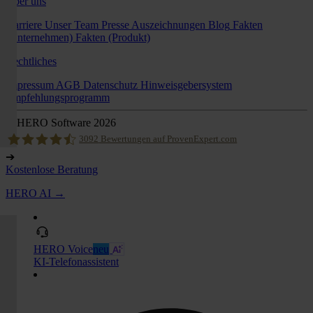
Über uns
Karriere
Unser Team
Presse
Auszeichnungen
Blog
Fakten
(Unternehmen)
Fakten (Produkt)
Rechtliches
Impressum
AGB
Datenschutz
Hinweisgebersystem
Empfehlungsprogramm
© HERO Software 2026
3092
Bewertungen auf ProvenExpert.com
➔
Kostenlose Beratung
Hero Software
HERO AI →
HERO Voice
neu
KI-Telefonassistent