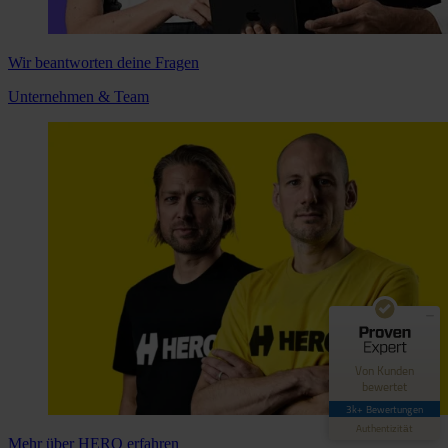
Wir beantworten deine Fragen
Unternehmen & Team
Kundenbewertungen und Erfahrungen zu
Hero Software
GUT
89%
Empfehlungen auf
ProvenExpert.com
4,42 / 5,00
62
3.035
Bewertungen auf
Bewertungen von 4
Von Kunden
ProvenExpert.com
anderen Quellen
bewertet
3k+ Bewertungen
Blick aufs ProvenExpert-Profil werfen
Authentizität
Mehr über HERO erfahren