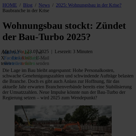
HOME
/
Blog
/
News
/
2025: Wohnungsbau in der Krise?
Baubranche in der Krise
Wohnungsbau stockt: Zündet
der Bau-Turbo 2025?
Michel Vo
| 23.07.2025 | Lesezeit: 3 Minuten
Auf
Auf
Auf
Auf
Per
Per
X
Facebook
LinkedIn
Reddit
WhatsApp
E‑Mail
teilen
teilen
teilen
teilen
teilen
senden
Die Lage im Bau bleibt angespannt: Hohe Personalkosten,
schwache Genehmigungszahlen und schwindende Aufträge belasten
die Branche. Doch es gibt auch Anlass zur Hoffnung, für das
aktuelle Jahr erwarten Branchenverbände bereits eine Stabilisierung
der Umsatzzahlen. Neue Impulse könnte nun der Bau-Turbo der
Regierung setzen – wird 2025 zum Wendepunkt?