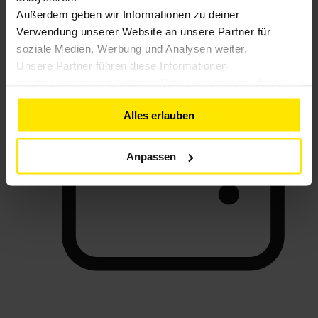
Außerdem geben wir Informationen zu deiner
HERO Finance
Verwendung unserer Website an unsere Partner für
soziale Medien, Werbung und Analysen weiter.
Unsere Partner führen diese Informationen
möglicherweise mit weiteren Daten zusammen, die du
ihnen bereitgestellt hast oder die sie im Rahmen deiner
Alles erlauben
Nutzung der Dienste gesammelt haben. Weitere
Informationen findest du in unserer
Datenschutzerklärung
Anpassen