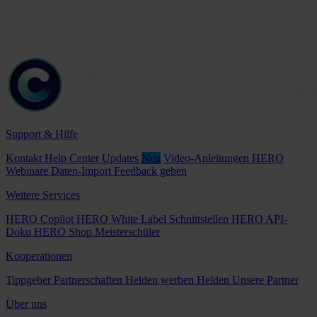
Support & Hilfe
Kontakt
Help Center
Updates
Neu
Video-Anleitungen
HERO
Webinare
Daten-Import
Feedback geben
Weitere Services
HERO Copilot
HERO White Label
Schnittstellen
HERO API-
Doku
HERO Shop
Meisterschüler
Kooperationen
Tippgeber
Partnerschaften
Helden werben Helden
Unsere Partner
Über uns