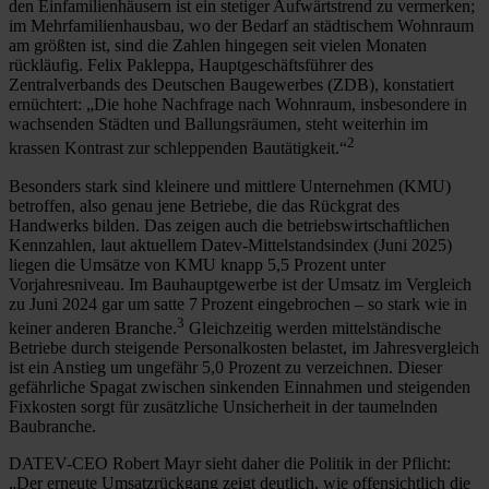
den Einfamilienhäusern ist ein stetiger Aufwärtstrend zu vermerken;
im Mehrfamilienhausbau, wo der Bedarf an städtischem Wohnraum
am größten ist, sind die Zahlen hingegen seit vielen Monaten
rückläufig. Felix Pakleppa, Hauptgeschäftsführer des
Zentralverbands des Deutschen Baugewerbes (ZDB), konstatiert
ernüchtert: „Die hohe Nachfrage nach Wohnraum, insbesondere in
wachsenden Städten und Ballungsräumen, steht weiterhin im
2
krassen Kontrast zur schleppenden Bautätigkeit.“
Besonders stark sind kleinere und mittlere Unternehmen (KMU)
betroffen, also genau jene Betriebe, die das Rückgrat des
Handwerks bilden. Das zeigen auch die betriebswirtschaftlichen
Kennzahlen, laut aktuellem Datev-Mittelstandsindex (Juni 2025)
liegen die Umsätze von KMU knapp 5,5 Prozent unter
Vorjahresniveau. Im Bauhauptgewerbe ist der Umsatz im Vergleich
zu Juni 2024 gar um satte 7 Prozent eingebrochen – so stark wie in
3
keiner anderen Branche.
Gleichzeitig werden mittelständische
Betriebe durch steigende Personalkosten belastet, im Jahresvergleich
ist ein Anstieg um ungefähr 5,0 Prozent zu verzeichnen. Dieser
gefährliche Spagat zwischen sinkenden Einnahmen und steigenden
Fixkosten sorgt für zusätzliche Unsicherheit in der taumelnden
Baubranche.
DATEV-CEO Robert Mayr sieht daher die Politik in der Pflicht:
„Der erneute Umsatzrückgang zeigt deutlich, wie offensichtlich die