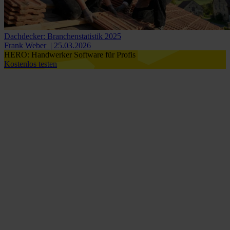
Dachdecker: Branchenstatistik 2025
Frank Weber
| 25.03.2026
HERO: Handwerker Software für Profis
Kostenlos testen