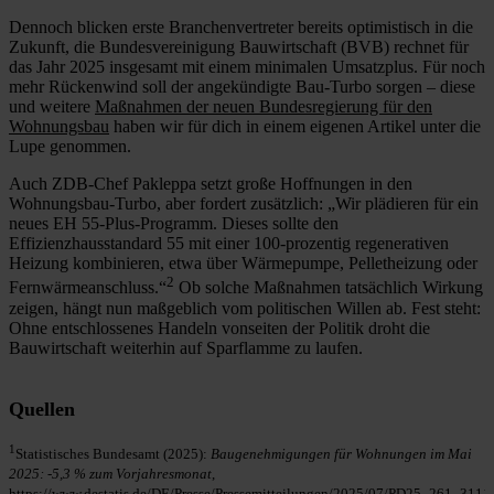
Dennoch blicken erste Branchenvertreter bereits optimistisch in die
Zukunft, die Bundesvereinigung Bauwirtschaft (BVB) rechnet für
das Jahr 2025 insgesamt mit einem minimalen Umsatzplus. Für noch
mehr Rückenwind soll der angekündigte Bau-Turbo sorgen – diese
und weitere
Maßnahmen der neuen Bundesregierung für den
Wohnungsbau
haben wir für dich in einem eigenen Artikel unter die
Lupe genommen.
Auch ZDB-Chef Pakleppa setzt große Hoffnungen in den
Wohnungsbau-Turbo, aber fordert zusätzlich: „Wir plädieren für ein
neues EH 55-Plus-Programm. Dieses sollte den
Effizienzhausstandard 55 mit einer 100-prozentig regenerativen
Heizung kombinieren, etwa über Wärmepumpe, Pelletheizung oder
2
Fernwärmeanschluss.“
Ob solche Maßnahmen tatsächlich Wirkung
zeigen, hängt nun maßgeblich vom politischen Willen ab. Fest steht:
Ohne entschlossenes Handeln vonseiten der Politik droht die
Bauwirtschaft weiterhin auf Sparflamme zu laufen.
Quellen
1
Statistisches Bundesamt (2025):
Baugenehmigungen für Wohnungen im Mai
2025: -5,3 % zum Vorjahresmonat
,
https://www.destatis.de/DE/Presse/Pressemitteilungen/2025/07/PD25_261_3111