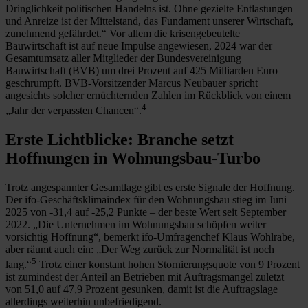
Dringlichkeit politischen Handelns ist. Ohne gezielte Entlastungen
und Anreize ist der Mittelstand, das Fundament unserer Wirtschaft,
zunehmend gefährdet.“ Vor allem die krisengebeutelte
Bauwirtschaft ist auf neue Impulse angewiesen, 2024 war der
Gesamtumsatz aller Mitglieder der Bundesvereinigung
Bauwirtschaft (BVB) um drei Prozent auf 425 Milliarden Euro
geschrumpft. BVB-Vorsitzender Marcus Neubauer spricht
angesichts solcher ernüchternden Zahlen im Rückblick von einem
4
„Jahr der verpassten Chancen“.
Erste Lichtblicke: Branche setzt
Hoffnungen in Wohnungsbau-Turbo
Trotz angespannter Gesamtlage gibt es erste Signale der Hoffnung.
Der ifo-Geschäftsklimaindex für den Wohnungsbau stieg im Juni
2025 von -31,4 auf -25,2 Punkte – der beste Wert seit September
2022. „Die Unternehmen im Wohnungsbau schöpfen weiter
vorsichtig Hoffnung“, bemerkt ifo-Umfragenchef Klaus Wohlrabe,
aber räumt auch ein: „Der Weg zurück zur Normalität ist noch
5
lang.“
Trotz einer konstant hohen Stornierungsquote von 9 Prozent
ist zumindest der Anteil an Betrieben mit Auftragsmangel zuletzt
von 51,0 auf 47,9 Prozent gesunken, damit ist die Auftragslage
allerdings weiterhin unbefriedigend.