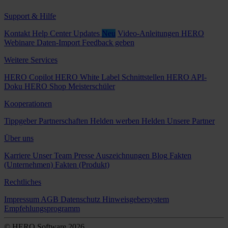
Support & Hilfe
Kontakt
Help Center
Updates
Neu
Video-Anleitungen
HERO
Webinare
Daten-Import
Feedback geben
Weitere Services
HERO Copilot
HERO White Label
Schnittstellen
HERO API-
Doku
HERO Shop
Meisterschüler
Kooperationen
Tippgeber
Partnerschaften
Helden werben Helden
Unsere Partner
Über uns
Karriere
Unser Team
Presse
Auszeichnungen
Blog
Fakten
(Unternehmen)
Fakten (Produkt)
Rechtliches
Impressum
AGB
Datenschutz
Hinweisgebersystem
Empfehlungsprogramm
© HERO Software 2026