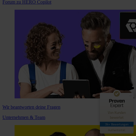
Forum zu HERO Copilot
Kundenbewertungen und Erfahrungen zu
Hero Software
GUT
89%
Empfehlungen auf
ProvenExpert.com
4,42 / 5,00
62
3.035
Wir beantworten deine Fragen
Bewertungen auf
Bewertungen von 4
Von Kunden
ProvenExpert.com
anderen Quellen
bewertet
Unternehmen & Team
3k+ Bewertungen
Blick aufs ProvenExpert-Profil werfen
Authentizität