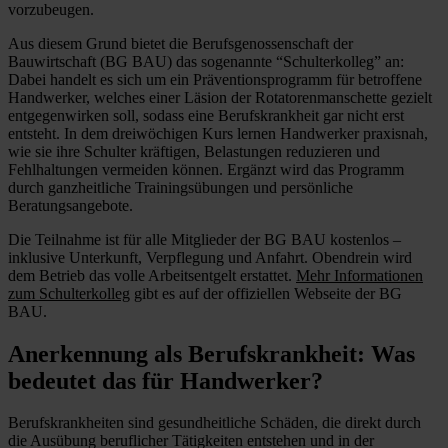
vorzubeugen.
verschlimmern. Handwerker riskieren dann nicht nur körperliche
Einschränkungen, sondern oft auch lange Ausfallzeiten. Umso
Aus diesem Grund bietet die Berufsgenossenschaft der
wichtiger ist daher die Anerkennung als offizielle Berufskrankheit,
Bauwirtschaft (BG BAU) das sogenannte “Schulterkolleg” an:
denn damit steht betroffenen Handwerkern nun bessere
Dabei handelt es sich um ein Präventionsprogramm für betroffene
medizinische und finanzielle Unterstützung zur Verfügung.
Handwerker, welches einer Läsion der Rotatorenmanschette gezielt
entgegenwirken soll, sodass eine Berufskrankheit gar nicht erst
entsteht. In dem dreiwöchigen Kurs lernen Handwerker praxisnah,
wie sie ihre Schulter kräftigen, Belastungen reduzieren und
Fehlhaltungen vermeiden können. Ergänzt wird das Programm
durch ganzheitliche Trainingsübungen und persönliche
Beratungsangebote.
Die Teilnahme ist für alle Mitglieder der BG BAU kostenlos –
inklusive Unterkunft, Verpflegung und Anfahrt. Obendrein wird
dem Betrieb das volle Arbeitsentgelt erstattet.
Mehr Informationen
zum Schulterkolleg
gibt es auf der offiziellen Webseite der BG
BAU.
Anerkennung als Berufskrankheit: Was
bedeutet das für Handwerker?
Berufskrankheiten sind gesundheitliche Schäden, die direkt durch
die Ausübung beruflicher Tätigkeiten entstehen und in der