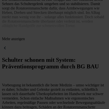
Sehnen das Schultergelenk umgeben und so stabilisieren. Damit
sorgt die Rotatorenmanschette dafür, dass Armbewegungen wie
Heben, Drehen und Strecken überhaupt möglich sind. Im Alltag
merkt man wenig von ihr – solange alles funktioniert. Doch sobald
die Rotatorenmanschette überlastet oder verletzt ist, werden
alltägliche Handgriffe zur schmerzvollen Tortur.
Im Handwerk gehört die Schulter zu den am stärksten
beanspruchten Körperregionen. Jörg Wachsmann von der BG Bau
Mehr anzeigen
erklärt: „Wiederholte Bewegungen und hohe Belastungen der
Schulter über Jahre hinweg können zu strukturellen Schäden an
Sehnen und Muskeln führen. Betroffene leiden häufig unter
Schmerzen und Kraftverlust und können den Arm nicht mehr richtig
Schulter schonen mit System:
oder nur noch eingeschränkt bewegen.“
Präventionsprogramm durch BG BAU
Gerade wer regelmäßig über Kopf arbeitet oder schwere Materialien
trägt, setzt die Rotatorenmanschette dauerhaft unter Spannung.
Solche sich ständig wiederholenden Bewegungsabläufe können
dann allmählich zu mikroskopisch kleinen Einrissen oder
Vorbeugung ist bekanntlich die beste Medizin – umso wichtiger ist
Entzündungen, im schlimmsten Fall sogar zu kompletten
es daher, Schulter und Gelenke gezielt zu entlasten, schließlich
Sehnenrissen führen.
lassen sich dauerhafte Überkopfarbeiten im Handwerk nur schwer
vermeiden. Schon einfache Maßnahmen wie ergonomisches
Besonders tückisch: Eine geschädigte Rotatorenmanschette heilt
Arbeiten, regelmäßige Pausen oder wechselnde Bewegungsabläufe
meist nicht von selbst aus und kann sich ohne frühzeitige Diagnose
können dazu beitragen, Schäden an der Rotatorenmanschette
und Behandlung zu einer chronischen Funktionsstörung