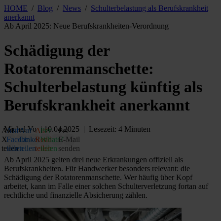
HOME
/
Blog
/
News
/
Schulterbelastung als Berufskrankheit
anerkannt
Ab April 2025: Neue Berufskrankheiten-Verordnung
Schädigung der
Rotatorenmanschette:
Schulterbelastung künftig als
Berufskrankheit anerkannt
Michel Vo
| 10.04.2025 | Lesezeit: 4 Minuten
Auf
Auf
Auf
Auf
Per
Per
X
Facebook
LinkedIn
Reddit
WhatsApp
E‑Mail
teilen
teilen
teilen
teilen
teilen
senden
Ab April 2025 gelten drei neue Erkrankungen offiziell als
Berufskrankheiten. Für Handwerker besonders relevant: die
Schädigung der Rotatorenmanschette. Wer häufig über Kopf
arbeitet, kann im Falle einer solchen Schulterverletzung fortan auf
rechtliche und finanzielle Absicherung zählen.