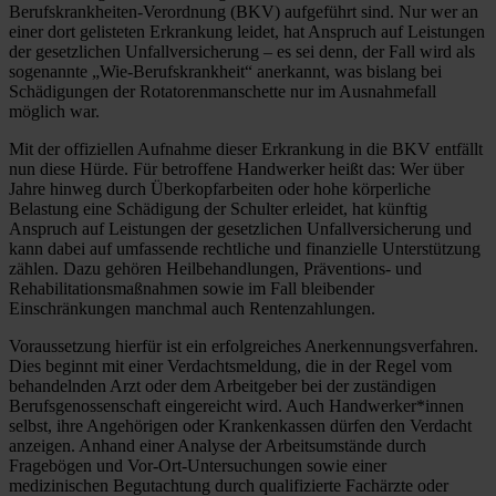
Berufskrankheiten-Verordnung (BKV) aufgeführt sind. Nur wer an
einer dort gelisteten Erkrankung leidet, hat Anspruch auf Leistungen
der gesetzlichen Unfallversicherung – es sei denn, der Fall wird als
sogenannte „Wie-Berufskrankheit“ anerkannt, was bislang bei
Schädigungen der Rotatorenmanschette nur im Ausnahmefall
möglich war.
Mit der offiziellen Aufnahme dieser Erkrankung in die BKV entfällt
nun diese Hürde. Für betroffene Handwerker heißt das: Wer über
Jahre hinweg durch Überkopfarbeiten oder hohe körperliche
Belastung eine Schädigung der Schulter erleidet, hat künftig
Anspruch auf Leistungen der gesetzlichen Unfallversicherung und
kann dabei auf umfassende rechtliche und finanzielle Unterstützung
zählen. Dazu gehören Heilbehandlungen, Präventions- und
Rehabilitationsmaßnahmen sowie im Fall bleibender
Einschränkungen manchmal auch Rentenzahlungen.
Voraussetzung hierfür ist ein erfolgreiches Anerkennungsverfahren.
Dies beginnt mit einer Verdachtsmeldung, die in der Regel vom
behandelnden Arzt oder dem Arbeitgeber bei der zuständigen
Berufsgenossenschaft eingereicht wird. Auch Handwerker*innen
selbst, ihre Angehörigen oder Krankenkassen dürfen den Verdacht
anzeigen. Anhand einer Analyse der Arbeitsumstände durch
Fragebögen und Vor-Ort-Untersuchungen sowie einer
medizinischen Begutachtung durch qualifizierte Fachärzte oder