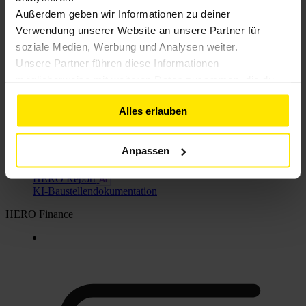
Außerdem geben wir Informationen zu deiner
Verwendung unserer Website an unsere Partner für
soziale Medien, Werbung und Analysen weiter.
Unsere Partner führen diese Informationen
möglicherweise mit weiteren Daten zusammen, die du
ihnen bereitgestellt hast oder die sie im Rahmen deiner
Alles erlauben
Nutzung der Dienste gesammelt haben. Weitere
HERO Command
Informationen findest du in unserer
KI-Angebotserstellung
Datenschutzerklärung
Anpassen
HERO Report
KI-Baustellendokumentation
HERO Finance