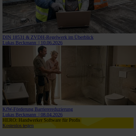
DIN 18531 & ZVDH-Regelwerk im Überblick
Lukas Beckmann
| 10.06.2026
KfW-Förderung Barrierereduzierung
Lukas Beckmann
| 08.04.2026
HERO: Handwerker Software für Profis
Kostenlos testen