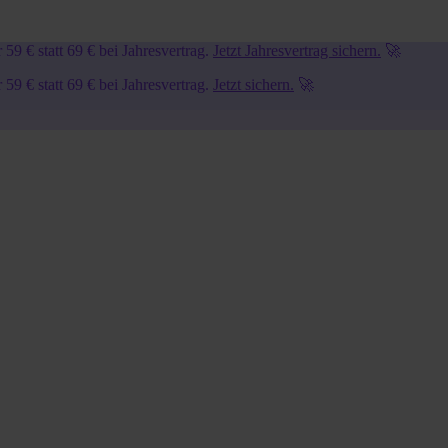
9 € statt 69 € bei Jahresvertrag.
Jetzt Jahresvertrag sichern.
🚀
9 € statt 69 € bei Jahresvertrag.
Jetzt sichern.
🚀