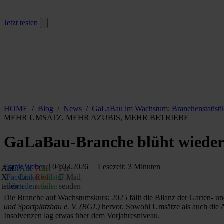
Jetzt testen
HOME
/
Blog
/
News
/
GaLaBau im Wachstum: Branchenstatisti
MEHR UMSATZ, MEHR AZUBIS, MEHR BETRIEBE
GaLaBau-Branche blüht wieder
Frank Weber
| 04.03.2026 | Lesezeit: 3 Minuten
Auf
Auf
Auf
Auf
Per
Per
X
Facebook
LinkedIn
Reddit
WhatsApp
E‑Mail
teilen
teilen
teilen
teilen
teilen
senden
Die Branche auf Wachstumskurs: 2025 fällt die Bilanz der Garten- und
und Sportplatzbau e. V. (BGL)
hervor. Sowohl Umsätze als auch die An
Insolvenzen lag etwas über dem Vorjahresniveau.