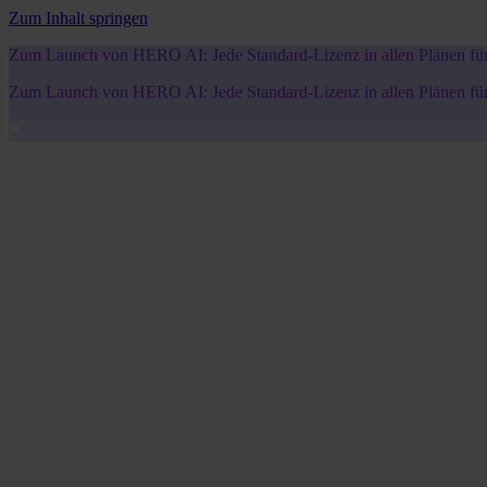
Zum Inhalt springen
Zum Launch von HERO AI: Jede Standard-Lizenz in allen Plänen für 5
Zum Launch von HERO AI: Jede Standard-Lizenz in allen Plänen für 5