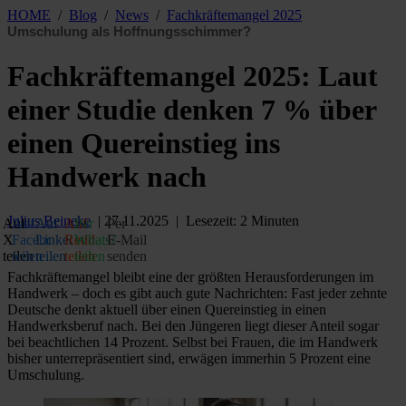
HOME
/
Blog
/
News
/
Fachkräftemangel 2025
Umschulung als Hoffnungsschimmer?
Fachkräftemangel 2025: Laut
einer Studie denken 7 % über
einen Quereinstieg ins
Handwerk nach
Julius Beineke
| 27.11.2025 | Lesezeit: 2 Minuten
Auf
Auf
Auf
Auf
Per
Per
X
Facebook
LinkedIn
Reddit
WhatsApp
E‑Mail
teilen
teilen
teilen
teilen
teilen
senden
Fachkräftemangel bleibt eine der größten Herausforderungen im
Handwerk – doch es gibt auch gute Nachrichten: Fast jeder zehnte
Deutsche denkt aktuell über einen Quereinstieg in einen
Handwerksberuf nach. Bei den Jüngeren liegt dieser Anteil sogar
bei beachtlichen 14 Prozent. Selbst bei Frauen, die im Handwerk
bisher unterrepräsentiert sind, erwägen immerhin 5 Prozent eine
Umschulung.