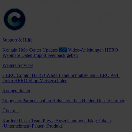
Support & Hilfe
Kontakt
Help Center
Updates
Neu
Video-Anleitungen
HERO
Webinare
Daten-Import
Feedback geben
Weitere Services
HERO Copilot
HERO White Label
Schnittstellen
HERO API-
Doku
HERO Shop
Meisterschüler
Kooperationen
Tippgeber
Partnerschaften
Helden werben Helden
Unsere Partner
Über uns
Karriere
Unser Team
Presse
Auszeichnungen
Blog
Fakten
(Unternehmen)
Fakten (Produkt)