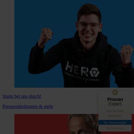
Kundenbewertungen und Erfahrungen zu
Hero Software
GUT
89%
Empfehlungen auf
ProvenExpert.com
4,42 / 5,00
Starte bei uns durch!
62
3.030
Pressemitteilungen & mehr
Bewertungen auf
Bewertungen von 4
Von Kunden
ProvenExpert.com
anderen Quellen
bewertet
3k+ Bewertungen
Blick aufs ProvenExpert-Profil werfen
Authentizität