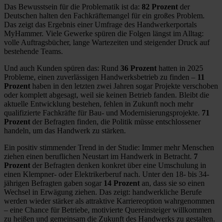
Das Bewusstsein für die Problematik ist da:
82 Prozent
der
Deutschen halten den Fachkräftemangel für ein großes Problem.
Das zeigt das Ergebnis einer Umfrage des Handwerkerportals
MyHammer. Viele Gewerke spüren die Folgen längst im Alltag:
volle Auftragsbücher, lange Wartezeiten und steigender Druck auf
bestehende Teams.
Und auch Kunden spüren das: Rund
36 Prozent
hatten in 2025
Probleme, einen zuverlässigen Handwerksbetrieb zu finden –
11
Prozent
haben in den letzten zwei Jahren sogar Projekte verschoben
oder komplett abgesagt, weil sie keinen Betrieb fanden. Bleibt die
aktuelle Entwicklung bestehen, fehlen in Zukunft noch mehr
qualifizierte Fachkräfte für Bau‑ und Modernisierungsprojekte.
71
Prozent
der Befragten finden, die Politik müsse entschlossener
handeln, um das Handwerk zu stärken.
Ein positiv stimmender Trend in der Studie: Immer mehr Menschen
ziehen einen beruflichen Neustart im Handwerk in Betracht.
7
Prozent
der Befragten denken konkret über eine Umschulung in
einen Klempner- oder Elektrikerberuf nach. Unter den 18- bis 34-
jährigen Befragten gaben sogar
14 Prozent
an, dass sie so einen
Wechsel in Erwägung ziehen. Das zeigt: handwerkliche Berufe
werden wieder stärker als attraktive Karriereoption wahrgenommen
– eine Chance für Betriebe, motivierte Quereinsteiger willkommen
zu heißen und gemeinsam die Zukunft des Handwerks zu gestalten.