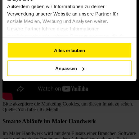
Außerdem geben wir Informationen zu deiner
Verwendung unserer Website an unsere Partner für
soziale Medien, Werbung und Analysen weiter.
Unsere Partner führen diese Informationen
möglicherweise mit weiteren Daten zusammen, die du
ihnen bereitgestellt hast oder die sie im Rahmen deiner
Alles erlauben
Nutzung der Dienste gesammelt haben. Weitere
Informationen findest du in unserer
Datenschutzerklärung
Anpassen
Bitte
akzeptiere die Marketing Cookies
, um diesen Inhalt zu sehen.
Quelle: YouTube / IG Metall
Smarte Abläufe im Maler-Handwerk
Im Maler-Handwerk wird mit dem Einsatz einer Branchen-Software
nach und nach das Papier aus dem Arbeitsalltag verbannt. Es ist