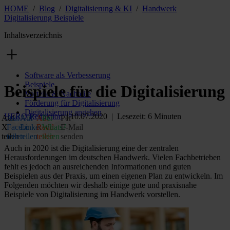
HOME
/
Blog
/
Digitalisierung & KI
/
Handwerk
Digitalisierung Beispiele
Inhaltsverzeichnis
Software als Verbesserung
Beispiele
Beispiele für die Digitalisierung
Vorteile & Nachteile
Förderung für Digitalisierung
Digitalisierung angehen
HERO Redaktion
| 10.07.2020 | Lesezeit: 6 Minuten
Auf
Auf
Auf
Auf
Per
Per
X
Facebook
LinkedIn
Reddit
WhatsApp
E‑Mail
teilen
teilen
teilen
teilen
teilen
senden
Auch in 2020 ist die Digitalisierung eine der zentralen
Herausforderungen im deutschen Handwerk. Vielen Fachbetrieben
fehlt es jedoch an ausreichenden Informationen und guten
Beispielen aus der Praxis, um einen eigenen Plan zu entwickeln. Im
Folgenden möchten wir deshalb einige gute und praxisnahe
Beispiele von Digitalisierung im Handwerk vorstellen.