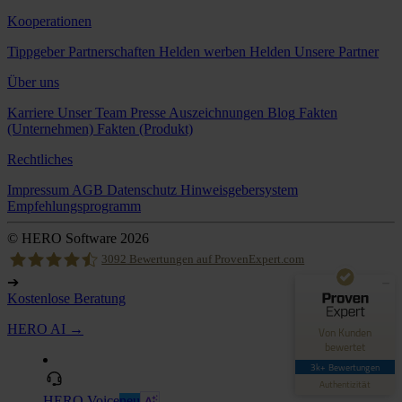
Kooperationen
Tippgeber
Partnerschaften
Helden werben Helden
Unsere Partner
Über uns
Karriere
Unser Team
Presse
Auszeichnungen
Blog
Fakten
(Unternehmen)
Fakten (Produkt)
Rechtliches
Kundenbewertungen und Erfahrungen zu
Hero Software
Impressum
AGB
Datenschutz
Hinweisgebersystem
Empfehlungsprogramm
GUT
89%
© HERO Software 2026
Empfehlungen auf
ProvenExpert.com
4,42 / 5,00
3092
Bewertungen auf ProvenExpert.com
➔
62
3.030
Kostenlose Beratung
Hero Software
Bewertungen auf
Bewertungen von 4
HERO AI →
Von Kunden
ProvenExpert.com
anderen Quellen
bewertet
3k+ Bewertungen
Blick aufs ProvenExpert-Profil werfen
Authentizität
HERO Voice
neu