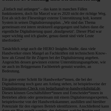
„Einfach mal anfangen“ – das kann in manchen Fällen
funktionieren, doch für Marcel war es 2020 nicht der richtige Weg.
Erst als sich der Fliesenleger externe Unterstützung holt, kommt
System in seinen Digitalisierungsplan. „Wir sind das Thema
gemeinsam erst intern strukturell angegangen und haben dann die
eigentliche Digitalisierung quasi ‚draufgesetzt‘. Dieser Pfad war
super wichtig und ich glaube, genau damit sind viele Leute
überfordert.“
Tatsächlich zeigt auch die HERO Insights-Studie, dass viele
Handwerker einen Mangel an Fachkräften mit technischem Know-
how als Grund für ihr Zögern bei der Digitalisierung angeben.
Angesichts dessen gewinnen externe Unterstützungsangebote, wie
sie auch im Brüggemann Fachbetrieb genutzt wurden, an
Bedeutung.
Ein guter erster Schritt für Handwerker*innen, die bei der
Digitalisierung noch ganz am Anfang stehen, ist beispielsweise der
Digitalisierungs-Check von bedarfsanalyse-handwerkdigital.de
.
Diesen können Geschäftsführer*innen und Entscheider*innen in
Betrieben allein oder gemeinsam mit einem Digitalsierungsexperten,
beispielsweise von der Handwerkskammer, ausfüllen und hierüber
Potenziale für den eigenen Betrieb identifizieren. Anschließend kann
dann ein Plan erstellt werden, der definiert, welche Punkte und