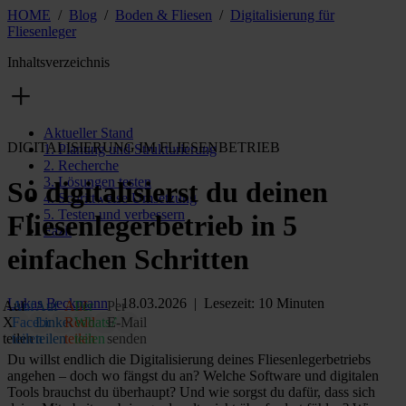
HOME
/
Blog
/
Boden & Fliesen
/
Digitalisierung für
Fliesenleger
Inhaltsverzeichnis
Aktueller Stand
DIGITALISIERUNG IM FLIESENBETRIEB
1. Planung und Strukturierung
2. Recherche
3. Lösungen testen
So digitalisierst du deinen
4. Schrittweise Umsetzung
5. Testen und verbessern
Fliesenlegerbetrieb in 5
Fazit
einfachen Schritten
Lukas Beckmann
| 18.03.2026 | Lesezeit: 10 Minuten
Auf
Auf
Auf
Auf
Per
Per
X
Facebook
LinkedIn
Reddit
WhatsApp
E‑Mail
teilen
teilen
teilen
teilen
teilen
senden
Du willst endlich die Digitalisierung deines Fliesenlegerbetriebs
angehen – doch wo fängst du an? Welche Software und digitalen
Tools brauchst du überhaupt? Und wie sorgst du dafür, dass sich