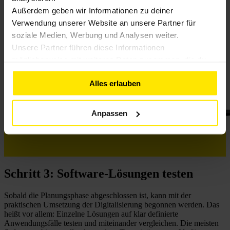
Außerdem geben wir Informationen zu deiner
Verwendung unserer Website an unsere Partner für
soziale Medien, Werbung und Analysen weiter.
Unsere Partner führen diese Informationen
möglicherweise mit weiteren Daten zusammen, die du
ihnen bereitgestellt hast oder die sie im Rahmen deiner
Alles erlauben
Nutzung der Dienste gesammelt haben. Weitere
Informationen findest du in unserer
Datenschutzerklärung
Anpassen
Schritt 3: Software-Lösungen testen
Sobald die Planungsphase abgeschlossen ist, kann mit der
praktischen Umsetzung der Digitalisierung begonnen werden. Das
heißt vor allem: Einzelne Lösungen auf klar definierte
Anwendungsfälle testen und miteinander vergleichen. Die meisten