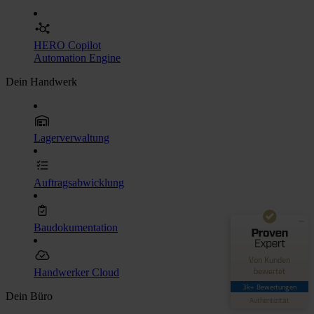
HERO Copilot
Automation Engine
Dein Handwerk
Kundenbewertungen und Erfahrungen zu
Lagerverwaltung
Hero Software
GUT
89%
Auftragsabwicklung
Empfehlungen auf
ProvenExpert.com
4,42 / 5,00
Baudokumentation
62
3.036
Bewertungen auf
Bewertungen von 4
Von Kunden
ProvenExpert.com
anderen Quellen
bewertet
Handwerker Cloud
3k+ Bewertungen
Blick aufs ProvenExpert-Profil werfen
Dein Büro
Authentizität