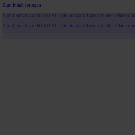
Zum Inhalt springen
Zum Launch von HERO AI: Jede Standard-Lizenz in allen Plänen für 5
Zum Launch von HERO AI: Jede Standard-Lizenz in allen Plänen für 5