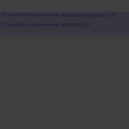
9 € statt 69 € bei Jahresvertrag.
Jetzt Jahresvertrag sichern.
🚀
9 € statt 69 € bei Jahresvertrag.
Jetzt sichern.
🚀