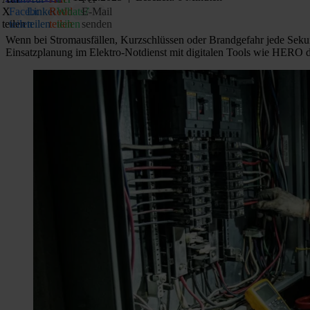
X
Facebook
LinkedIn
Reddit
WhatsApp
E‑Mail
teilen
teilen
teilen
teilen
teilen
senden
Wenn bei Stromausfällen, Kurzschlüssen oder Brandgefahr jede Sekund
Einsatzplanung im Elektro‑Notdienst mit digitalen Tools wie HERO deutl