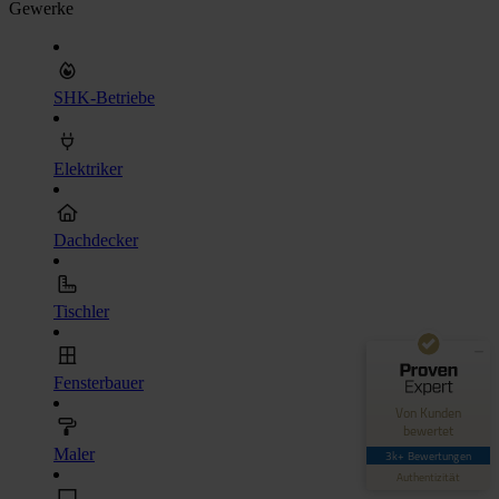
Gewerke
SHK-Betriebe
Elektriker
Kundenbewertungen und Erfahrungen zu
Hero Software
Dachdecker
GUT
89%
Empfehlungen auf
Tischler
ProvenExpert.com
4,42 / 5,00
62
3.035
Fensterbauer
Bewertungen auf
Bewertungen von 4
Von Kunden
ProvenExpert.com
anderen Quellen
bewertet
Maler
3k+ Bewertungen
Blick aufs ProvenExpert-Profil werfen
Authentizität