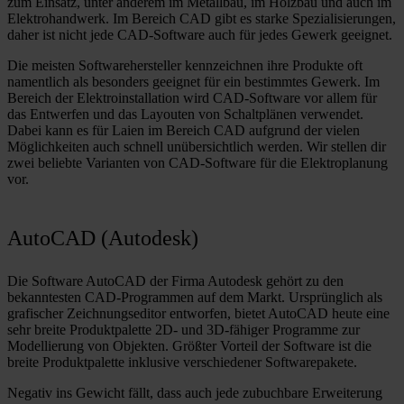
zum Einsatz, unter anderem im Metallbau, im Holzbau und auch im
Elektrohandwerk. Im Bereich CAD gibt es starke Spezialisierungen,
daher ist nicht jede CAD-Software auch für jedes Gewerk geeignet.
Die meisten Softwarehersteller kennzeichnen ihre Produkte oft
namentlich als besonders geeignet für ein bestimmtes Gewerk. Im
Bereich der Elektroinstallation wird CAD-Software vor allem für
das Entwerfen und das Layouten von Schaltplänen verwendet.
Dabei kann es für Laien im Bereich CAD aufgrund der vielen
Möglichkeiten auch schnell unübersichtlich werden. Wir stellen dir
zwei beliebte Varianten von CAD-Software für die Elektroplanung
vor.
AutoCAD (Autodesk)
Die Software AutoCAD der Firma Autodesk gehört zu den
bekanntesten CAD-Programmen auf dem Markt. Ursprünglich als
grafischer Zeichnungseditor entworfen, bietet AutoCAD heute eine
sehr breite Produktpalette 2D- und 3D-fähiger Programme zur
Modellierung von Objekten. Größter Vorteil der Software ist die
breite Produktpalette inklusive verschiedener Softwarepakete.
Negativ ins Gewicht fällt, dass auch jede zubuchbare Erweiterung