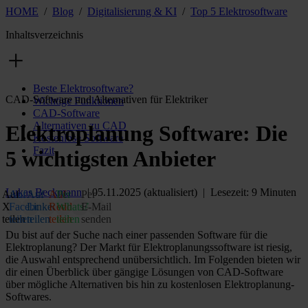
HOME
/
Blog
/
Digitalisierung & KI
/
Top 5 Elektrosoftware
Inhaltsverzeichnis
Beste Elektrosoftware?
CAD-Software und Alternativen für Elektriker
Wichtige Funktionen
CAD-Software
Alternativen zu CAD
Elektroplanung Software: Die
Kostenlose Software
Fazit
5 wichtigsten Anbieter
Lukas Beckmann
| 05.11.2025 (aktualisiert) | Lesezeit: 9 Minuten
Auf
Auf
Auf
Auf
Per
Per
X
Facebook
LinkedIn
Reddit
WhatsApp
E‑Mail
teilen
teilen
teilen
teilen
teilen
senden
Du bist auf der Suche nach einer passenden Software für die
Elektroplanung? Der Markt für Elektroplanungssoftware ist riesig,
die Auswahl entsprechend unübersichtlich. Im Folgenden bieten wir
dir einen Überblick über gängige Lösungen von CAD-Software
über mögliche Alternativen bis hin zu kostenlosen Elektroplanung-
Softwares.