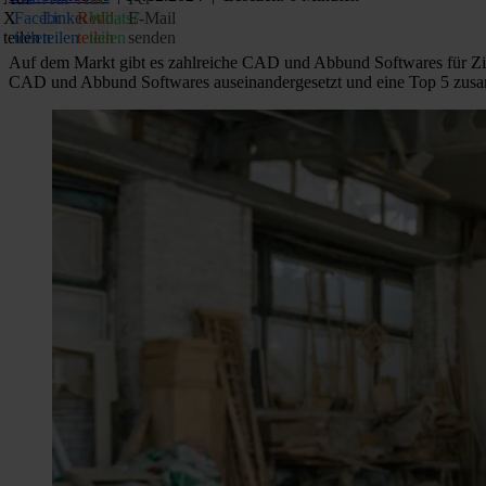
X
Facebook
LinkedIn
Reddit
WhatsApp
E‑Mail
teilen
teilen
teilen
teilen
teilen
senden
Auf dem Markt gibt es zahlreiche CAD und Abbund Softwares für Zimm
CAD und Abbund Softwares auseinandergesetzt und eine Top 5 zusamm