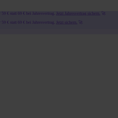
9 € statt 69 € bei Jahresvertrag.
Jetzt Jahresvertrag sichern.
🚀
9 € statt 69 € bei Jahresvertrag.
Jetzt sichern.
🚀