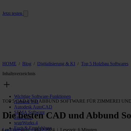
Jetzt testen
HOME
/
Blog
/
Digitalisierung & KI
/
Top 5 Holzbau Softwares
Inhaltsverzeichnis
Wichtige Software-Funktionen
TOP 5 CAD UND ABBUND SOFTWARE FÜR ZIMMEREI UN
Abbund V41
Autodesk AutoCAD
SEMA Software
Die besten CAD und Abbund So
SketchUp
wupWorks 4
Fazit & Empfehlung
Lea Oltersdorf
| 13.12.2024 | Lesezeit: 6 Minuten
Auf
Auf
Auf
Auf
Per
Per