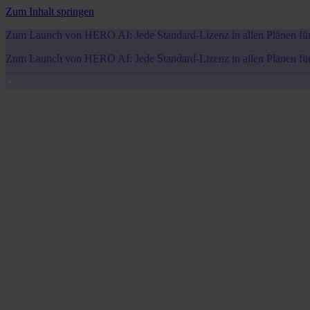
Zum Inhalt springen
Zum Launch von HERO AI: Jede Standard-Lizenz in allen Plänen für 5
Zum Launch von HERO AI: Jede Standard-Lizenz in allen Plänen für 5