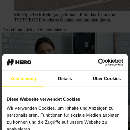
Mit High-Tech-Reinigungsdrohnen führt das Team von
TAFFDRONE moderne Gebäudereinigungen durch.
Das könnte dich auch interessieren
Zustimmung
Details
Über Cookies
Diese Webseite verwendet Cookies
Wir verwenden Cookies, um Inhalte und Anzeigen zu
Kundenservice automatisieren: Chatbot oder Voicebot?
Frank Weber
| 23.06.2026
personalisieren, Funktionen für soziale Medien anbieten
zu können und die Zugriffe auf unsere Website zu
analysieren.