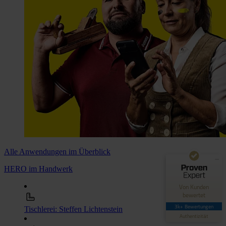
Kundenbewertungen und Erfahrungen zu
Hero Software
GUT
89%
Empfehlungen auf
ProvenExpert.com
4,42 / 5,00
Alle Anwendungen im Überblick
62
3.030
HERO im Handwerk
Bewertungen auf
Bewertungen von 4
Von Kunden
ProvenExpert.com
anderen Quellen
bewertet
3k+ Bewertungen
Tischlerei: Steffen Lichtenstein
Blick aufs ProvenExpert-Profil werfen
Authentizität