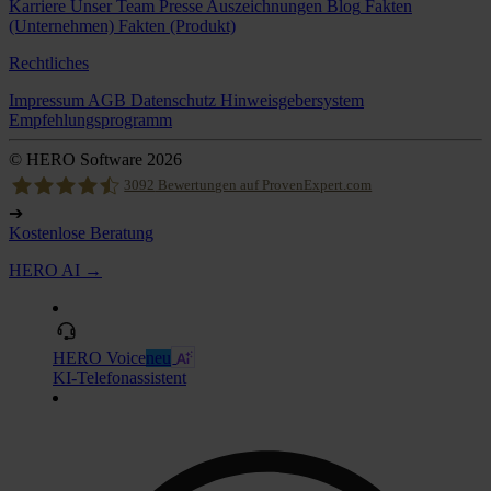
Karriere
Unser Team
Presse
Auszeichnungen
Blog
Fakten
(Unternehmen)
Fakten (Produkt)
Rechtliches
Impressum
AGB
Datenschutz
Hinweisgebersystem
Empfehlungsprogramm
© HERO Software 2026
3092
Bewertungen auf ProvenExpert.com
➔
Kostenlose Beratung
Hero Software
HERO AI →
HERO Voice
neu
KI-Telefonassistent