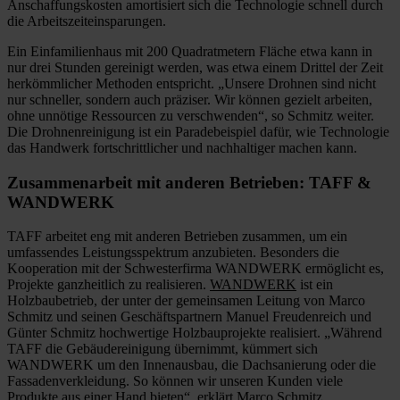
Anschaffungskosten amortisiert sich die Technologie schnell durch
die Arbeitszeiteinsparungen.
Ein Einfamilienhaus mit 200 Quadratmetern Fläche etwa kann in
nur drei Stunden gereinigt werden, was etwa einem Drittel der Zeit
herkömmlicher Methoden entspricht. „Unsere Drohnen sind nicht
nur schneller, sondern auch präziser. Wir können gezielt arbeiten,
ohne unnötige Ressourcen zu verschwenden“, so Schmitz weiter.
Die Drohnenreinigung ist ein Paradebeispiel dafür, wie Technologie
das Handwerk fortschrittlicher und nachhaltiger machen kann.
Zusammenarbeit mit anderen Betrieben: TAFF &
WANDWERK
TAFF arbeitet eng mit anderen Betrieben zusammen, um ein
umfassendes Leistungsspektrum anzubieten. Besonders die
Kooperation mit der Schwesterfirma WANDWERK ermöglicht es,
Projekte ganzheitlich zu realisieren.
W
ANDWERK
ist ein
Holzbaubetrieb, der unter der gemeinsamen Leitung von Marco
Schmitz und seinen Geschäftspartnern Manuel Freudenreich und
Günter Schmitz hochwertige Holzbauprojekte realisiert. „Während
TAFF die Gebäudereinigung übernimmt, kümmert sich
WANDWERK um den Innenausbau, die Dachsanierung oder die
Fassadenverkleidung. So können wir unseren Kunden viele
Produkte aus einer Hand bieten“, erklärt Marco Schmitz.