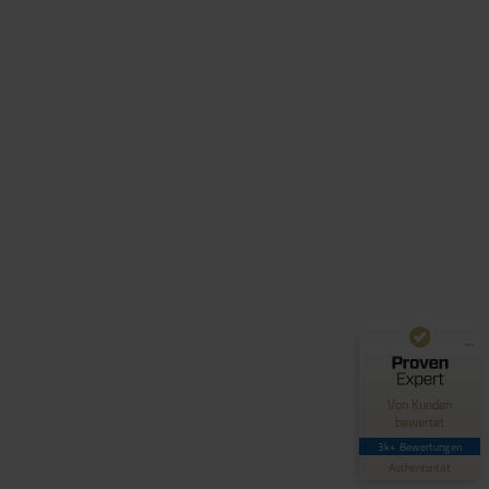
Kundenbewertungen und Erfahrungen zu
Hero Software
GUT
89%
Empfehlungen auf
ProvenExpert.com
4,42 / 5,00
62
3.035
Bewertungen auf
Bewertungen von 4
Von Kunden
ProvenExpert.com
anderen Quellen
bewertet
3k+ Bewertungen
Blick aufs ProvenExpert-Profil werfen
Authentizität