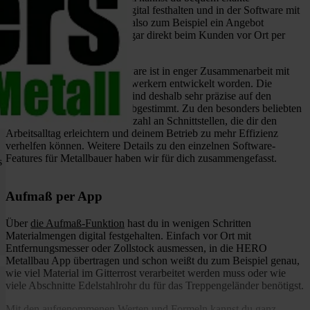
Materialmengen ermitteln, digital festhalten und in der Software mit
den Werten weiterarbeiten – also zum Beispiel ein Angebot
erstellen. Das funktioniert sogar direkt beim Kunden vor Ort per
Smartphone oder Tablet.
Gut zu wissen: Unsere Software ist in enger Zusammenarbeit mit
Handwerkerinnen und Handwerkern entwickelt worden. Die
Funktionen des Programms sind deshalb sehr präzise auf den
Arbeitsalltag im Handwerk abgestimmt. Zu den besonders beliebten
Features gehört auch die Vielzahl an Schnittstellen, die dir den
Arbeitsalltag erleichtern und deinem Betrieb zu mehr Effizienz
verhelfen können. Weitere Details zu den einzelnen Software-
Features für Metallbauer haben wir für dich zusammengefasst.
s
Aufmaß per App
Über
die Aufmaß-Funktion
hast du in wenigen Schritten
Materialmengen digital festgehalten. Einfach vor Ort mit
Entfernungsmesser oder Zollstock ausmessen, in die HERO
Metallbau App übertragen und schon weißt du zum Beispiel genau,
wie viel Material im Gitterrost verarbeitet werden muss oder wie
viele Abschnitte Edelstahlrohr du für das Treppengeländer benötigst.
Mit den aufgenommenen Werten und Formeln kannst du ganz