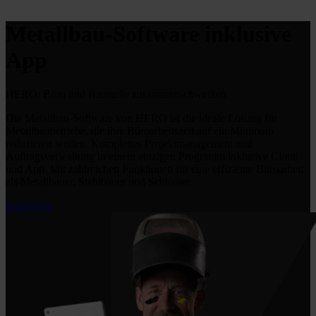
Metallbau-Software inklusive
App
HERO:
Büro und Baustelle
zusammen­schweißen
Die Metallbau-Software von HERO ist die ideale Lösung für
Metallbaubetriebe, die ihre Büroarbeitszeit auf ein Minimum
reduzieren wollen. Komplettes Projektmanagement und
Auftragsverwaltung in einem einzigen Programm inklusive Cloud
und App. Mit zahlreichen Funktionen für eine effiziente Büroarbeit
als Metallbauer, Stahlbauer und Schlosser.
Jetzt testen