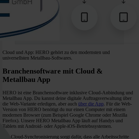
HERO einlaufen und direkt bearbeitet werden können.
Weitere nützliche Funktionen
Wenn du HERO im Alltag als Metallbauer einsetzt, profitierst du
außerdem von Funktionen wie dem praktischen
Baustellenplaner
mit digitaler Plantafel
. In Kombination mit der
Mitarbeiterverwaltung planst du dein Team optimal ein und erkennst
Verfügbarkeiten oder Terminlücken sofort. Ihre Arbeitszeiten
Cloud und App: HERO gehört zu den modernsten und
können deine Beschäftigten bequem über die App aufzeichnen.
universellsten Metallbau-Softwares.
Du kannst mit HERO auch eine Baudokumentation mit Fotos
anlegen, etwa wenn du an mehreren Tagen beim Kunden vor Ort
Branchensoftware mit Cloud &
bist und den Fortschritt deiner Metallbau-Arbeiten oder der
Metallbau App
Installation vor Ort festhalten willst. Außerdem lässt du Kunden
direkt vor Ort dein Angebot oder die Auftragsbestätigung digital
unterschreiben. Schneller hattest du noch keinen Auftrag in der
HERO ist eine Branchensoftware inklusive Cloud-Anbindung und
Tasche.
Metallbau App. Du kannst deine digitale Auftragsverwaltung über
die Web-Variante erledigen, aber auch
über die App
. Für die Web-
Version von HERO benötigt du nur einen Computer mit einem
modernen Browser (zum Beispiel Google Chrome oder Mozilla
Firefox). Unsere HERO Metallbau App läuft auf Handys und
Tablets mit Android- oder Apple-iOS-Betriebssystemen.
Die Cloud-Synchronisierung sorgt dafür, dass alle Arbeitsschritte