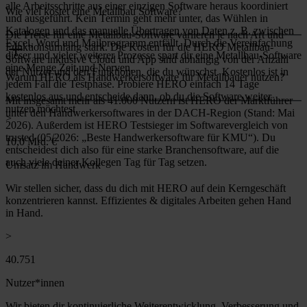
alle Arbeitsschritte aus einer einzigen Software heraus koordiniert
Wie viel kostet eine Metallbau Software?
und ausgeführt. Kein Termin geht mehr unter, das Wühlen in
Katalogen und das manuelle Übertragen von Daten z. B. zwischen
Die Preise für eine Metallbau-Software variieren je nach Art und
Excel, Word und Mailprogramm entfällt. Durch die Vereinfachung
Funktionsumfang stark. Die Kosten für die HERO Metallbau-
dieser und vieler weiterer Prozesse spart dir eine Metallbau-Software
Software inklusive Cloud und App sind abhängig von der Anzahl
eine Menge Zeit und Nerven.
der Nutzer und den Funktionen, die du wünschst. Kostenlos ist in
Warum HERO als Handwerkersoftware für Metallbauer nutzen?
jedem Fall die Testphase. Probiere HERO einfach 14 Tage
kostenlos aus und entscheide dann, ob du die Software weiter
Mit insgesamt mehr als 41.000 Nutzern ist HERO der Marktführer
nutzen möchtest.
unter den Handwerkersoftwares in der DACH-Region (Stand: Mai
>
2026). Außerdem ist HERO Testsieger im Softwarevergleich von
trusted (05/2026: „Beste Handwerkersoftware für KMU“). Du
10,3 Mrd. €
entscheidest dich also für eine starke Branchensoftware, auf die
auch viele deiner Kollegen Tag für Tag setzen.
Umsatz im Handwerk
Wir stellen sicher, dass du dich mit HERO auf dein Kerngeschäft
konzentrieren kannst. Effizientes & digitales Arbeiten gehen Hand
in Hand.
>
40.998
Nutzer*innen
Wir bieten dir kontinuierliche Weiterentwicklung, Verbesserung und