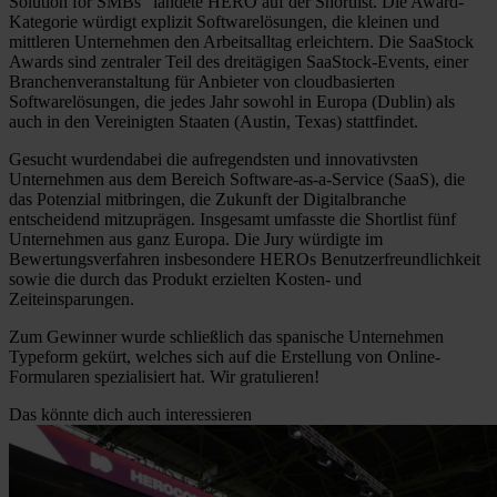
Solution for SMBs” landete HERO auf der Shortlist. Die Award-
Kategorie würdigt explizit Softwarelösungen, die kleinen und
mittleren Unternehmen den Arbeitsalltag erleichtern. Die SaaStock
Awards sind zentraler Teil des dreitägigen SaaStock-Events, einer
Branchenveranstaltung für Anbieter von cloudbasierten
Softwarelösungen, die jedes Jahr sowohl in Europa (Dublin) als
auch in den Vereinigten Staaten (Austin, Texas) stattfindet.
Gesucht wurdendabei die aufregendsten und innovativsten
Unternehmen aus dem Bereich Software-as-a-Service (SaaS), die
das Potenzial mitbringen, die Zukunft der Digitalbranche
entscheidend mitzuprägen. Insgesamt umfasste die Shortlist fünf
Unternehmen aus ganz Europa. Die Jury würdigte im
Bewertungsverfahren insbesondere HEROs Benutzerfreundlichkeit
sowie die durch das Produkt erzielten Kosten- und
Zeiteinsparungen.
Zum Gewinner wurde schließlich das spanische Unternehmen
Typeform gekürt, welches sich auf die Erstellung von Online-
Formularen spezialisiert hat. Wir gratulieren!
Das könnte dich auch interessieren