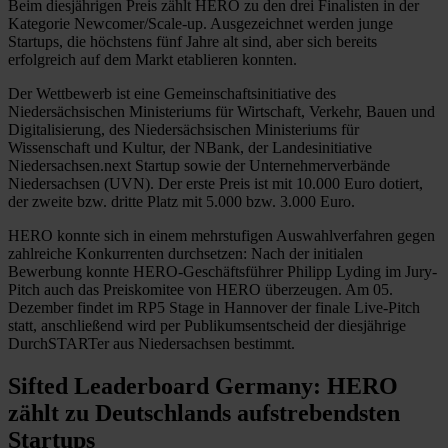
Beim diesjährigen Preis zählt HERO zu den drei Finalisten in der
Kategorie Newcomer/Scale-up. Ausgezeichnet werden junge
Startups, die höchstens fünf Jahre alt sind, aber sich bereits
erfolgreich auf dem Markt etablieren konnten.
Der Wettbewerb ist eine Gemeinschaftsinitiative des
Niedersächsischen Ministeriums für Wirtschaft, Verkehr, Bauen und
Digitalisierung, des Niedersächsischen Ministeriums für
Wissenschaft und Kultur, der NBank, der Landesinitiative
Niedersachsen.next Startup sowie der Unternehmerverbände
Niedersachsen (UVN). Der erste Preis ist mit 10.000 Euro dotiert,
der zweite bzw. dritte Platz mit 5.000 bzw. 3.000 Euro.
HERO konnte sich in einem mehrstufigen Auswahlverfahren gegen
zahlreiche Konkurrenten durchsetzen: Nach der initialen
Bewerbung konnte HERO-Geschäftsführer Philipp Lyding im Jury-
Pitch auch das Preiskomitee von HERO überzeugen. Am 05.
Dezember findet im RP5 Stage in Hannover der finale Live-Pitch
statt, anschließend wird per Publikumsentscheid der diesjährige
DurchSTARTer aus Niedersachsen bestimmt.
Sifted Leaderboard Germany: HERO
zählt zu Deutschlands aufstrebendsten
Startups