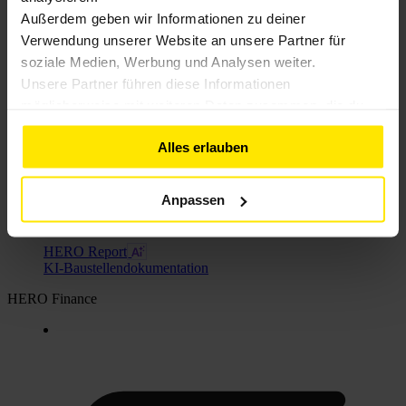
Außerdem geben wir Informationen zu deiner
Verwendung unserer Website an unsere Partner für
soziale Medien, Werbung und Analysen weiter.
Unsere Partner führen diese Informationen
möglicherweise mit weiteren Daten zusammen, die du
ihnen bereitgestellt hast oder die sie im Rahmen deiner
Alles erlauben
Nutzung der Dienste gesammelt haben. Weitere
Informationen findest du in unserer
HERO Command
Datenschutzerklärung
KI-Angebotserstellung
Anpassen
HERO Report
KI-Baustellendokumentation
HERO Finance