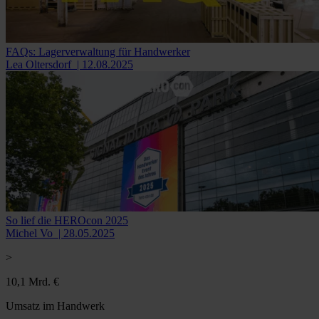
FAQs: Lagerverwaltung für Handwerker
Lea Oltersdorf
| 12.08.2025
So lief die HEROcon 2025
Michel Vo
| 28.05.2025
>
10,3 Mrd. €
Umsatz im Handwerk