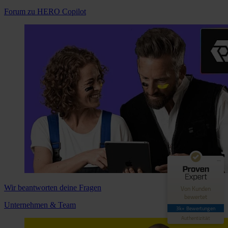
Forum zu HERO Copilot
Kundenbewertungen und Erfahrungen zu
Hero Software
GUT
89%
Empfehlungen auf
ProvenExpert.com
4,42 / 5,00
62
3.035
Bewertungen auf
Bewertungen von 4
Wir beantworten deine Fragen
Von Kunden
ProvenExpert.com
anderen Quellen
bewertet
Unternehmen & Team
3k+ Bewertungen
Blick aufs ProvenExpert-Profil werfen
Authentizität