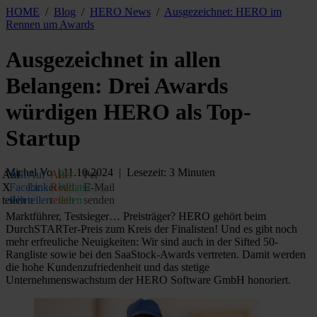
HOME
/
Blog
/
HERO News
/
Ausgezeichnet: HERO im
Rennen um Awards
Ausgezeichnet in allen
Belangen: Drei Awards
würdigen HERO als Top-
Startup
Michel Vo
| 11.10.2024 | Lesezeit: 3 Minuten
Auf
Auf
Auf
Auf
Per
Per
X
Facebook
LinkedIn
Reddit
WhatsApp
E‑Mail
teilen
teilen
teilen
teilen
teilen
senden
Marktführer, Testsieger… Preisträger? HERO gehört beim
DurchSTARTer-Preis zum Kreis der Finalisten! Und es gibt noch
mehr erfreuliche Neuigkeiten: Wir sind auch in der Sifted 50-
Rangliste sowie bei den SaaStock-Awards vertreten. Damit werden
die hohe Kundenzufriedenheit und das stetige
Unternehmenswachstum der HERO Software GmbH honoriert.