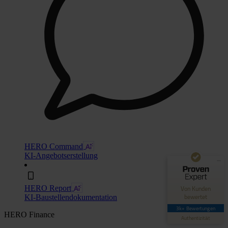
Kundenbewertungen und Erfahrungen zu
Hero Software
GUT
89%
Empfehlungen auf
ProvenExpert.com
HERO Command
4,42 / 5,00
KI-Angebotserstellung
62
3.035
Bewertungen auf
Bewertungen von 4
HERO Report
Von Kunden
ProvenExpert.com
anderen Quellen
bewertet
KI-Baustellendokumentation
3k+ Bewertungen
Blick aufs ProvenExpert-Profil werfen
HERO Finance
Authentizität