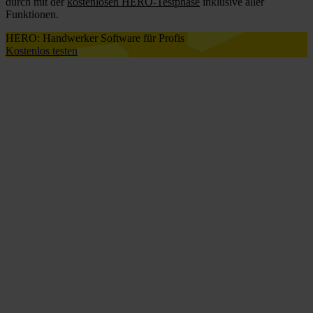
durch mit der
kostenlosen HERO-Testphase
inklusive aller
Funktionen.
HERO: Handwerker Software für Profis
Kostenlos testen