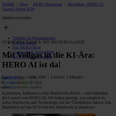
HOME
/
Blog
/
HERO Backstage
/
Rückblick: HERO AI
Launch Event 2026
Inhaltsverzeichnis
Vorträge & Präsentationen
EVENT-RÜCKBLICK MIT BILDERGALERIE
E-Karts bauen
Das HERO Race
Austausch & Networking
Mit Vollgas in die KI-Ära:
HERO AI selbst erleben
HERO AI ist da!
Frank Weber
| 10.06.2026 | Lesezeit: 3 Minuten
Auf
Auf
Auf
Auf
Per
Per
X
Facebook
LinkedIn
Reddit
WhatsApp
E‑Mail
teilen
teilen
teilen
teilen
teilen
senden
Kartrennen, Influencer, echte Handwerks-Profis – und mittendrin
der Launch von HERO AI. Wir haben gezeigt, was möglich ist,
wenn Handwerk und Technologie auf der Überholspur fahren. Ein
Rückblick auf das KI Event fürs Handwerk in Hannover.