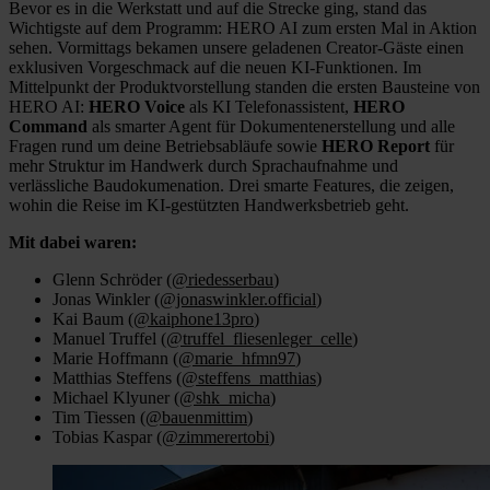
Bevor es in die Werkstatt und auf die Strecke ging, stand das
Wichtigste auf dem Programm: HERO AI zum ersten Mal in Aktion
sehen. Vormittags bekamen unsere geladenen Creator-Gäste einen
exklusiven Vorgeschmack auf die neuen KI-Funktionen. Im
Mittelpunkt der Produktvorstellung standen die ersten Bausteine von
HERO AI:
HERO Voice
als KI Telefonassistent,
HERO
Command
als smarter Agent für Dokumentenerstellung und alle
Fragen rund um deine Betriebsabläufe sowie
HERO Report
für
mehr Struktur im Handwerk durch Sprachaufnahme und
verlässliche Baudokumenation. Drei smarte Features, die zeigen,
wohin die Reise im KI-gestützten Handwerksbetrieb geht.
Mit dabei waren:
Glenn Schröder (
@riedesserbau
)
Jonas Winkler (
@jonaswinkler.official
)
Kai Baum (
@kaiphone13pro
)
Manuel Truffel (
@truffel_fliesenleger_celle
)
Marie Hoffmann (
@marie_hfmn97
)
Matthias Steffens (
@steffens_matthias
)
Michael Klyuner (
@shk_micha
)
Tim Tiessen (
@bauenmittim
)
Tobias Kaspar (
@zimmerertobi
)